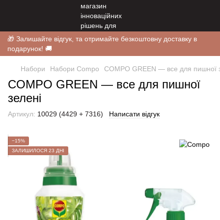
🎁 Залишайте відгук, та отримайте безкоштовну доставку в
подарунок! 🚚
Набори
Набори Compo
COMPO GREEN — все для пишної з
COMPO GREEN — все для пишної
зелені
Артикул:
10029 (4429 + 7316)
Написати відгук
−15%
ЗАЛИШИЛОСЯ 23 ДНІ