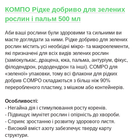
КОМПО Рідке добриво для зелених
рослин і пальм 500 мл
Аби ваші рослини були здоровими та сильними ви
маєте доглядати за ними. Рідке добриво для зелених
рослин містить усі необхідні мікро- та макроелементи,
які призначені для всіх видів зелених рослин
(заміокулькас, драцена, юка, пальма, антуріум, фікус,
філодендрон, рододендрон та інші). COMPO для
«зеленої» упаковки, тому всі флакони для рідких
добрив COMPO складаються з більш ніж 90%
переробленого пластику, з мішком або контейнерів.
Особливості:
- Негайна дія і стимулювання росту коренів.
- Підвищує імунітет рослин і опірність до хвороби.
- Сприяє зростанню і розвитку здорового листя.
- Високий вміст азоту забезпечує тверду карту
структури.