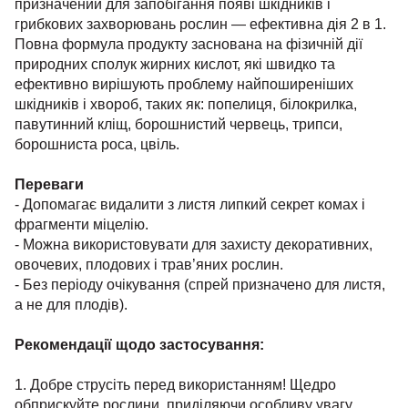
призначений для запобігання появі шкідників і
грибкових захворювань рослин — ефективна дія 2 в 1.
Повна формула продукту заснована на фізичній дії
природних сполук жирних кислот, які швидко та
ефективно вирішують проблему найпоширеніших
шкідників і хвороб, таких як: попелиця, білокрилка,
павутинний кліщ, борошнистий червець, трипси,
борошниста роса, цвіль.
Переваги
- Допомагає видалити з листя липкий секрет комах і
фрагменти міцелію.
- Можна використовувати для захисту декоративних,
овочевих, плодових і трав’яних рослин.
- Без періоду очікування (спрей призначено для листя,
а не для плодів).
Рекомендації щодо застосування:
1. Добре струсіть перед використанням! Щедро
обприскуйте рослини, приділяючи особливу увагу