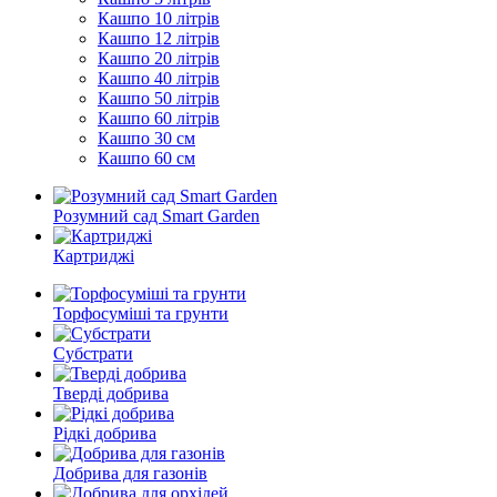
Кашпо 10 літрів
Кашпо 12 літрів
Кашпо 20 літрів
Кашпо 40 літрів
Кашпо 50 літрів
Кашпо 60 літрів
Кашпо 30 см
Кашпо 60 см
Розумний сад Smart Garden
Картриджі
Торфосуміші та грунти
Субстрати
Тверді добрива
Рідкі добрива
Добрива для газонів