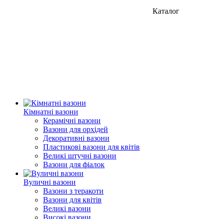
Каталог
Кімнатні вазони
Керамічні вазони
Вазони для орхідей
Декоративні вазони
Пластикові вазони для квітів
Великі штучні вазони
Вазони для фіалок
Вуличні вазони
Вазони з теракоти
Вазони для квітів
Великі вазони
Високі вазони