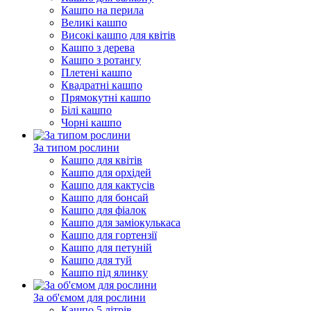
Кашпо на перила
Великі кашпо
Високі кашпо для квітів
Кашпо з дерева
Кашпо з ротангу
Плетені кашпо
Квадратні кашпо
Прямокутні кашпо
Білі кашпо
Чорні кашпо
За типом рослини
Кашпо для квітів
Кашпо для орхідей
Кашпо для кактусів
Кашпо для бонсай
Кашпо для фіалок
Кашпо для заміокулькаса
Кашпо для гортензії
Кашпо для петуній
Кашпо для туй
Кашпо під ялинку
За об'ємом для рослини
Кашпо 5 літрів