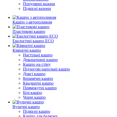
Популярні вазони
Підвісні вазони
Кашпо з автополивом
Пластикові кашпо
Екологічні кашпо ECO
Кімнатні кашпо
Настільні кашпо
Декоративні кашпо
Кашпо на стіну
Підлогові напольні кашпо
Довгі кашпо
Керамічні кашпо
Квадратні кашпо
Прямокутні кашпо
Білі кашпо
Чорні кашпо
Вуличні кашпо
Підвісні кашпо
Кашпо для балкону