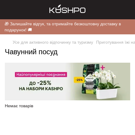
🎁 Залишайте відгук, та отримайте безкоштовну доставку в
подарунок! 🚚
Усе для активного відпочинку та туризму
Приготування їжі н
Чавунний посуд
Немає товарів