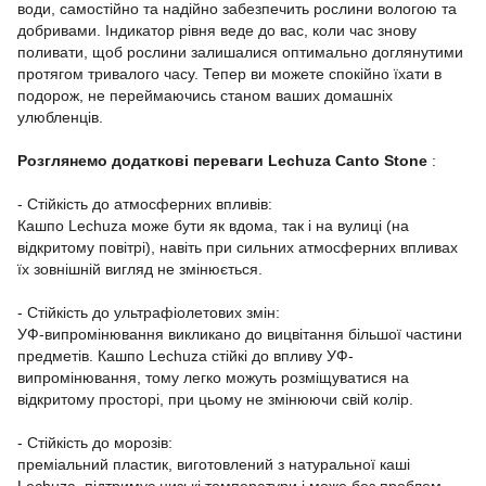
води, самостійно та надійно забезпечить рослини вологою та
добривами. Індикатор рівня веде до вас, коли час знову
поливати, щоб рослини залишалися оптимально доглянутими
протягом тривалого часу. Тепер ви можете спокійно їхати в
подорож, не переймаючись станом ваших домашніх
улюбленців.
Розглянемо додаткові переваги Lechuza Canto Stone
:
- Стійкість до атмосферних впливів:
Кашпо Lechuza може бути як вдома, так і на вулиці (на
відкритому повітрі), навіть при сильних атмосферних впливах
їх зовнішній вигляд не змінюється.
- Стійкість до ультрафіолетових змін:
УФ-випромінювання викликано до вицвітання більшої частини
предметів. Кашпо Lechuza стійкі до впливу УФ-
випромінювання, тому легко можуть розміщуватися на
відкритому просторі, при цьому не змінюючи свій колір.
- Стійкість до морозів:
преміальний пластик, виготовлений з натуральної каші