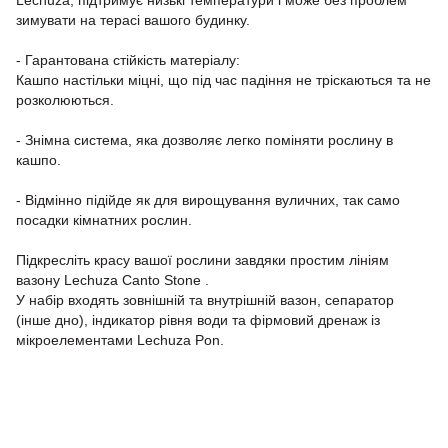
Lechuza, підтримує низькі температури і може без проблем
зимувати на терасі вашого будинку.
- Гарантована стійкість матеріалу:
Кашпо настільки міцні, що під час падіння не тріскаються та не
розколюються.
- Знімна система, яка дозволяє легко поміняти рослину в
кашпо.
- Відмінно підійде як для вирощування вуличних, так само
посадки кімнатних рослин.
Підкресліть красу вашої рослини завдяки простим лініям
вазону Lechuza Canto Stone .
У набір входять зовнішній та внутрішній вазон, сепаратор
(інше дно), індикатор рівня води та фірмовий дренаж із
мікроелементами Lechuza Pon.