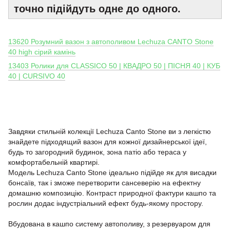
точно підійдуть одне до одного.
13620 Розумний вазон з автополивом Lechuza CANTO Stone
40 high сірий камінь
13403 Ролики для CLASSICO 50 | КВАДРО 50 | ПІСНЯ 40 | КУБ
40 | CURSIVO 40
Завдяки стильній колекції Lechuza Canto Stone ви з легкістю
знайдете підходящий вазон для кожної дизайнерської ідеї,
будь то загородний будинок, зона патіо або тераса у
комфортабельній квартирі.
Модель Lechuza Canto Stone ідеально підійде як для висадки
бонсаїв, так і зможе перетворити сансеверію на ефектну
домашню композицію. Контраст природної фактури кашпо та
рослин додає індустріальний ефект будь-якому простору.
Вбудована в кашпо систему автополиву, з резервуаром для