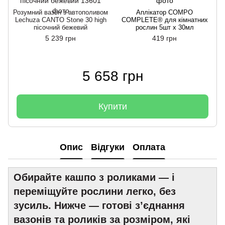
Розумний вазон з автополивом
Аплікатор COMPO
Р
Lechuza CANTO Stone 30 high
COMPLETE® для кімнатних
пісочний бежевий
рослин 5шт x 30мл
5 239 грн
419 грн
5 658 грн
Купити
Опис
Відгуки
Оплата
Обирайте кашпо з роликами — і
переміщуйте рослини легко, без
зусиль. Нижче — готові з’єднання
вазонів та роликів за розміром, які