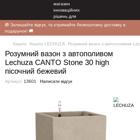
🎁 Залишайте відгук, та отримайте безкоштовну доставку в
подарунок! 🚚
Кашпо
Кашпо LECHUZA
Розумний вазон з автополивом Le
Розумний вазон з автополивом
Lechuza CANTO Stone 30 high
пісочний бежевий
Артикул:
13601
Написати відгук