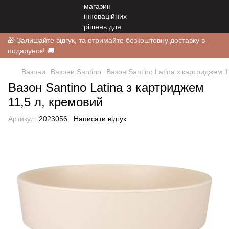
🎁 Залишайте відгук, та отримайте безкоштовну доставку в
подарунок! 🚚
Вазони
Вазони Santino
Вазон Santino Latina з картриджем 1
Вазон Santino Latina з картриджем
11,5 л, кремовий
Артикул:
2023056
Написати відгук