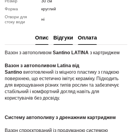
Розмір
30 см
Форма
круглий
Отвори для
ні
стоку води
Опис
Відгуки
Оплата
Вазон з автополивом
Santino LATINA
з картриджем
Вазон з автополивом Latina від
Santino
виготовлений із міцного пластику з гладкою
поверхнею, що естетично імітує кераміку. Підходить
для вирощування різних типів рослин та забезпечує
стабільний і комфортний догляд навіть для
користувачів без досвіду.
Систему автополиву з дренажним картриджем
Вазон спроєктований із продуманою системою