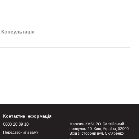
Консультація
Контактна інформація
0800 20 89 10
Магазин KASHPO. Балтійський
провулок, 20. Київ, Україна, 02000
Передзвонити вам?
Вхід зі сторони вул. Скляренко