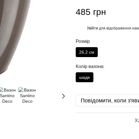
485 грн
Увійти
для відображення нак
%
Розмір
26,2 см
Колір вазона:
шаде
Повідомити, коли з'яв
Х