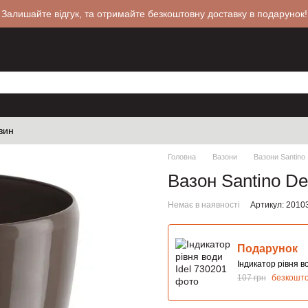
 Залишайте відгук, та отримайте безкоштовну доставку в подарунок!
зин
Головна
Вазони
Вазони Santino
Вазон Santino De
Немає в наявності
Артикул: 2010
Подарунок
Індикатор рівня во
107 грн
безкошт