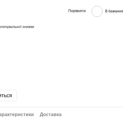
Порівняти
В бажання
опичувальної знижки
иться
арактеристики
Доставка