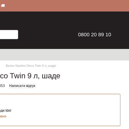
 🚚
0800 20 89 10
Вазон Santino Deco Twin 9 л, шаде
co Twin 9 л, шаде
353
Написати відгук
ди Idel
овно