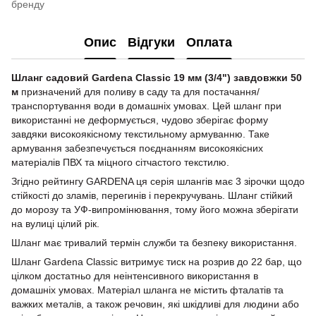
бренду
Опис
Відгуки
Оплата
Шланг садовий Gardena Classic 19 мм (3/4") завдовжки 50
м
призначений для поливу в саду та для постачання/
транспортування води в домашніх умовах. Цей шланг при
використанні не деформується, чудово зберігає форму
завдяки високоякісному текстильному армуванню. Таке
армування забезпечується поєднанням високоякісних
матеріалів ПВХ та міцного сітчастого текстилю.
Згідно рейтингу GARDENA ця серія шлангів має 3 зірочки щодо
стійкості до зламів, перегинів і перекручувань. Шланг стійкий
до морозу та УФ-випромінювання, тому його можна зберігати
на вулиці цілий рік.
Шланг має тривалий термін служби та безпеку використання.
Шланг Gardena Classic витримує тиск на розрив до 22 бар, що
цілком достатньо для неінтенсивного використання в
домашніх умовах. Матеріал шланга не містить фталатів та
важких металів, а також речовин, які шкідливі для людини або