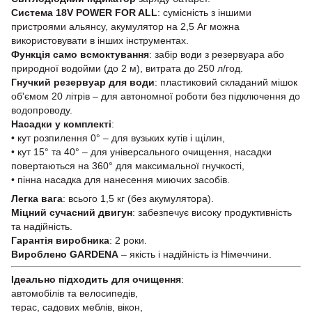
Система 18V POWER FOR ALL
: сумісність з іншими
пристроями альянсу, акумулятор на 2,5 Аг можна
використовувати в інших інструментах.
Функція само всмоктування
: забір води з резервуара або
природної водойми (до 2 м), витрата до 250 л/год.
Гнучкий резервуар для води
: пластиковий складаний мішок
об'ємом 20 літрів – для автономної роботи без підключення до
водопроводу.
Насадки у комплекті
:
• кут розпилення 0° – для вузьких кутів і щілин,
• кут 15° та 40° – для універсального очищення, насадки
повертаються на 360° для максимальної гнучкості,
• пінна насадка для нанесення миючих засобів.
Легка вага
: всього 1,5 кг (без акумулятора).
Міцний сучасний двигун
: забезпечує високу продуктивність
та надійність.
Гарантія виробника
: 2 роки.
Вироблено GARDENA
– якість і надійність із Німеччини.
Ідеально підходить для очищення
:
автомобілів та велосипедів,
терас, садових меблів, вікон,