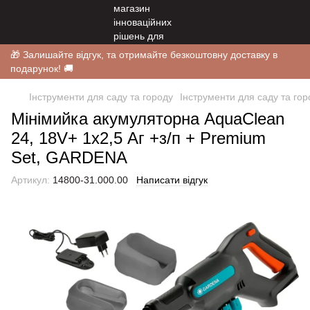
🎁 Залишайте відгук, та отримайте безкоштовну доставку в
подарунок! 🚚
Інструменти для саду та городу
Інструменти для саду та г
Мінімийка акумуляторна AquaClean
24, 18V+ 1х2,5 Аг +з/п + Premium
Set, GARDENA
Артикул:
14800-31.000.00
Написати відгук