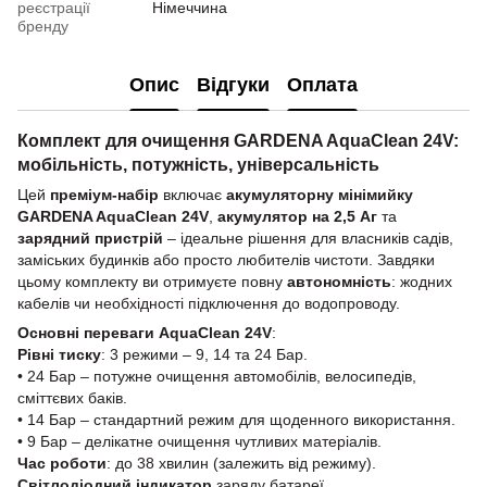
реєстрації
Німеччина
бренду
Опис
Відгуки
Оплата
Комплект для очищення GARDENA AquaClean 24V:
мобільність, потужність, універсальність
Цей
преміум-набір
включає
акумуляторну мінімийку
GARDENA AquaClean 24V
,
акумулятор на 2,5 Аг
та
зарядний пристрій
– ідеальне рішення для власників садів,
заміських будинків або просто любителів чистоти. Завдяки
цьому комплекту ви отримуєте повну
автономність
: жодних
кабелів чи необхідності підключення до водопроводу.
Основні переваги AquaClean 24V
:
Рівні тиску
: 3 режими – 9, 14 та 24 Бар.
• 24 Бар – потужне очищення автомобілів, велосипедів,
сміттєвих баків.
• 14 Бар – стандартний режим для щоденного використання.
• 9 Бар – делікатне очищення чутливих матеріалів.
Час роботи
: до 38 хвилин (залежить від режиму).
Світлодіодний індикатор
заряду батареї.